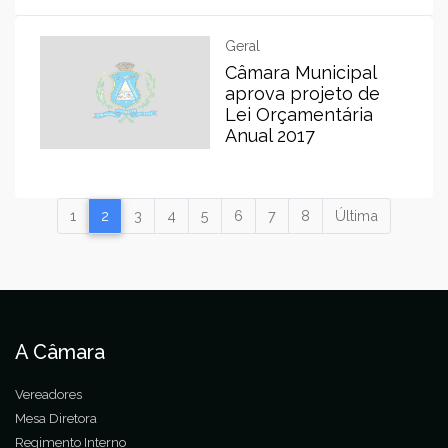
Geral
Câmara Municipal
aprova projeto de
Lei Orçamentária
Anual 2017
1
2
3
4
5
6
7
8
Última
A Câmara
Vereadores
Mesa Diretora
Regimento Interno