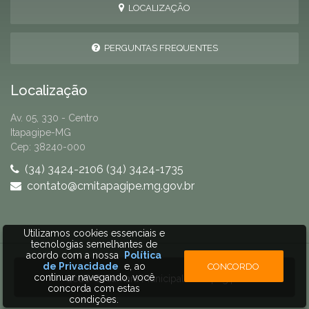
LOCALIZAÇÃO
PERGUNTAS FREQUENTES
Localização
Av. 05, 330 - Centro
Itapagipe-MG
Cep: 38240-000
(34) 3424-2106 (34) 3424-1735
contato@cmitapagipe.mg.gov.br
Utilizamos cookies essenciais e
tecnologias semelhantes de
acordo com a nossa
Política
de Privacidade
e, ao
CONCORDO
continuar navegando, você
2026 © Câmara Municipal de Itapagipe
concorda com estas
condições.