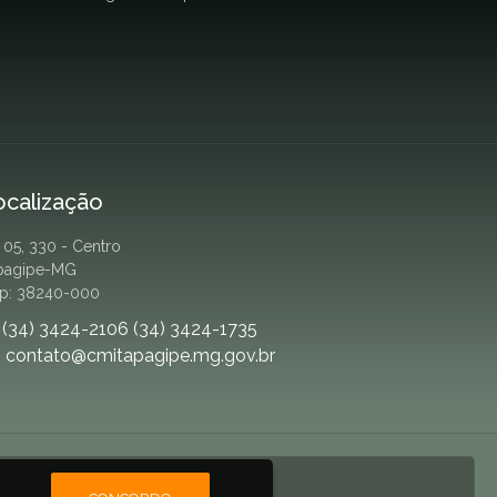
ocalização
. 05, 330 - Centro
apagipe-MG
p: 38240-000
(34) 3424-2106 (34) 3424-1735
contato@cmitapagipe.mg.gov.br