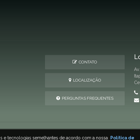
L
CONTATO
Av
It
LOCALIZAÇÃO
Ce
PERGUNTAS FREQUENTES
ais e tecnologias semelhantes de acordo com a nossa
Política de
2026 © Câmara Municipal de Itapagipe