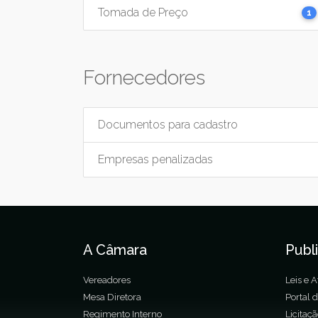
Tomada de Preço
1
Fornecedores
Documentos para cadastro
Empresas penalizadas
A Câmara
Publ
Vereadores
Leis e A
Mesa Diretora
Portal 
Regimento Interno
Licitaç