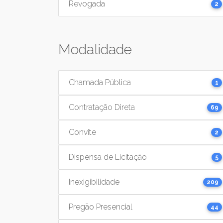
Revogada
2
Modalidade
Chamada Pública
1
Contratação Direta
69
Convite
2
Dispensa de Licitação
5
Inexigibilidade
209
Pregão Presencial
44