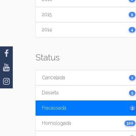
2015
9
2014
4
Status
Cancelada
1
Deserta
5
Fracassada
3
Homologada
320