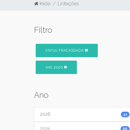
Início
Licitações
Filtro
FRACASSADA
STATUS:
2020
ANO:
Ano
2026
41
2025
66