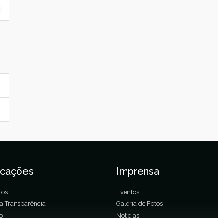
icações
Imprensa
tos
Eventos
da Transparência
Galeria de Fotos
ão
Notícias