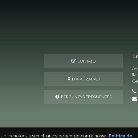
L
CONTATO
Av
It
LOCALIZAÇÃO
Ce
PERGUNTAS FREQUENTES
ais e tecnologias semelhantes de acordo com a nossa
Política de
2026 © Câmara Municipal de Itapagipe