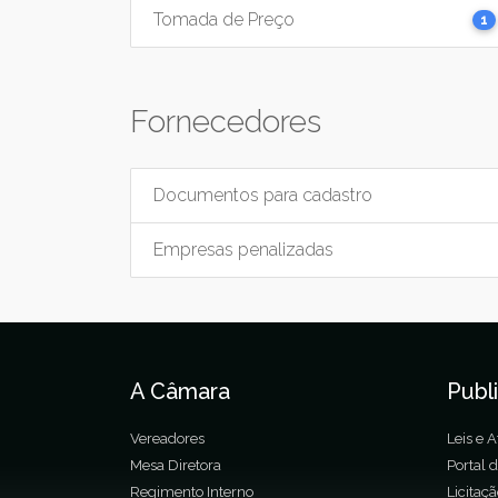
Tomada de Preço
1
Fornecedores
Documentos para cadastro
Empresas penalizadas
A Câmara
Publ
Vereadores
Leis e A
Mesa Diretora
Portal 
Regimento Interno
Licitaç