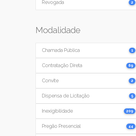
Revogada
2
Modalidade
Chamada Pública
1
Contratação Direta
69
Convite
2
Dispensa de Licitação
5
Inexigibilidade
209
Pregão Presencial
44