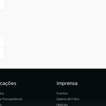
icações
Imprensa
tos
Eventos
da Transparência
Galeria de Fotos
ão
Notícias