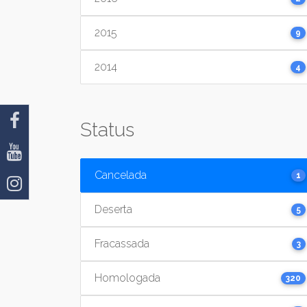
2015
9
2014
4
Status
Cancelada
1
Deserta
5
Fracassada
3
Homologada
320