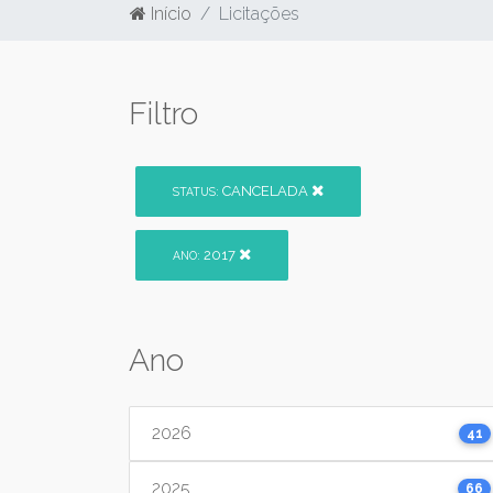
Início
Licitações
Filtro
CANCELADA
STATUS:
2017
ANO:
Ano
2026
41
2025
66