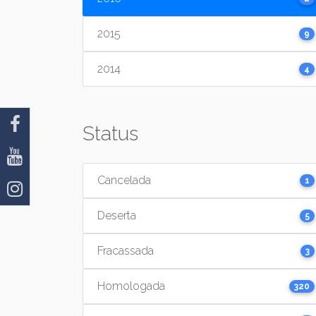
2015
9
2014
4
Status
Cancelada
1
Deserta
5
Fracassada
3
Homologada
320