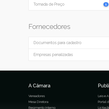
Tomada de Preço
1
Fornecedores
Documentos para cadastro
Empresas penalizadas
A Câmara
Publ
Vereadores
Leis e A
Mesa Diretora
Portal 
Regimento Interno
Licitaç