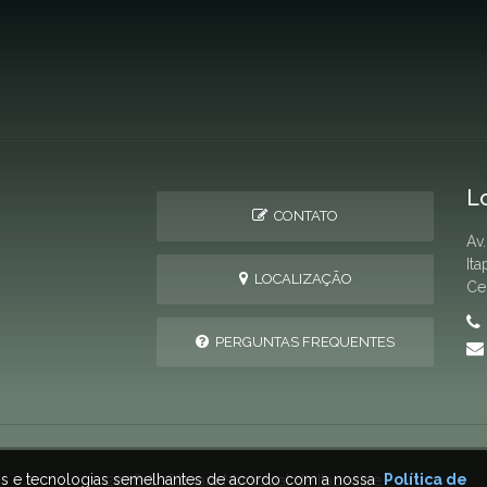
L
CONTATO
Av
It
LOCALIZAÇÃO
Ce
PERGUNTAS FREQUENTES
ais e tecnologias semelhantes de acordo com a nossa
Política de
2026 © Câmara Municipal de Itapagipe