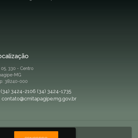
ocalização
. 05, 330 - Centro
apagipe-MG
p: 38240-000
(34) 3424-2106 (34) 3424-1735
contato@cmitapagipe.mg.gov.br