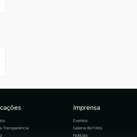
icações
Imprensa
tos
Eventos
da Transparência
Galeria de Fotos
ão
Notícias