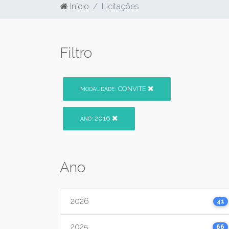
Início
Licitações
Filtro
CONVITE
MODALIDADE:
2016
ANO:
Ano
2026
41
2025
66