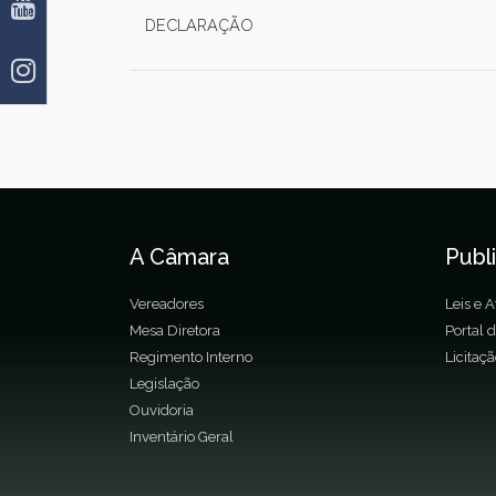
DECLARAÇÃO
A Câmara
Publ
Vereadores
Leis e A
Mesa Diretora
Portal 
Regimento Interno
Licitaç
Legislação
Ouvidoria
Inventário Geral