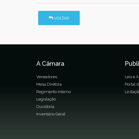
VOLTAR
A Câmara
Publ
Vereadores
Leis e A
Mesa Diretora
Portal 
Regimento Interno
Licitaç
Legislação
Ouvidoria
Inventário Geral