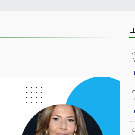
L
R
R