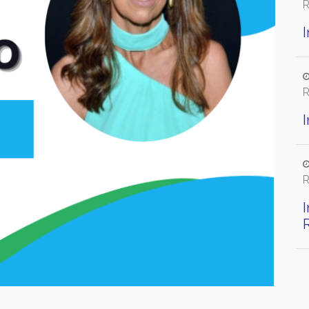
R
R
R