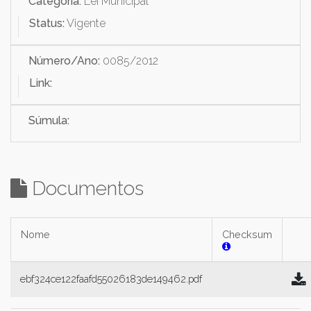
Categoria:
Lei Municipal
Status:
Vigente
Número/Ano:
0085/2012
Link:
Súmula:
Documentos
Nome
Checksum
ebf324ce122faafd55026183de149462.pdf