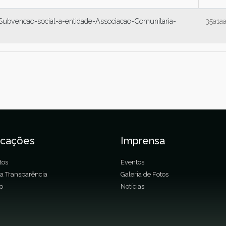
ubvencao-social-a-entidade-Associacao-Comunitaria-
35a1a
icações
Imprensa
tos
Eventos
da Transparência
Galeria de Fotos
ão
Notícias