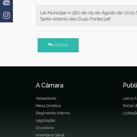
Lei-Municipal-n-582-de-05-de-Agosto-de-2025-S
Santo-Antonio-das-Duas-Pontes.pdf
VOLTAR
A Câmara
Publ
Vereadores
Leis e A
Mesa Diretora
Portal 
Regimento Interno
Licitaç
Legislação
Ouvidoria
Inventário Geral