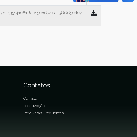
a7b2135141e816c015eb6740aa38665ede7
Contatos
Contato
Localização
Perguntas Frequentes