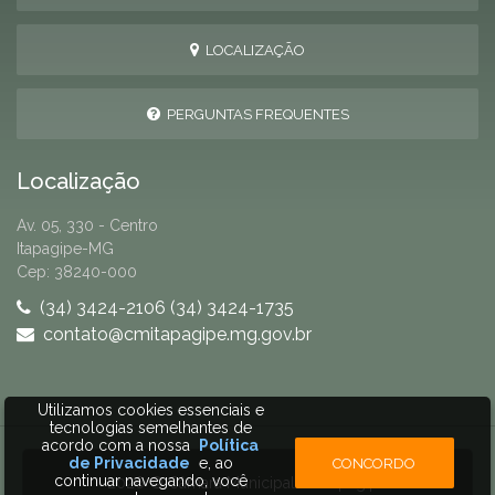
LOCALIZAÇÃO
PERGUNTAS FREQUENTES
Localização
Av. 05, 330 - Centro
Itapagipe-MG
Cep: 38240-000
(34) 3424-2106 (34) 3424-1735
contato@cmitapagipe.mg.gov.br
Utilizamos cookies essenciais e
tecnologias semelhantes de
acordo com a nossa
Política
de Privacidade
e, ao
CONCORDO
continuar navegando, você
2026 © Câmara Municipal de Itapagipe