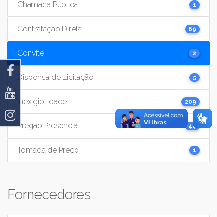
Chamada Pública
1
Contratação Direta
69
Convite
2
Dispensa de Licitação
5
Inexigibilidade
209
Pregão Presencial
44
Tomada de Preço
1
Fornecedores